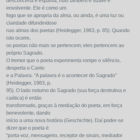
desconcerta e espanta, mas também é suave e
envolvente. Ele é como um
fogo que se apropria da alma, ou ainda, é uma luz ou
claridade difundindose
nas almas dos poetas (Heidegger, 1983, p. 85). Quando
isto ocorre,
os poetas não mais se pertencem; eles pertencem ao
próprio Sagrado.
O tremor que o poeta experimenta rompe o silêncio,
desperta o Canto
e a Palavra. “A palavra é o acontecer do Sagrado”
(Heidegger, 1983, p.
95). O lado noturno do Sagrado (sua força destrutiva e
caótica) é então
transformado, graças à mediação do poeta, em força
benevolente, dando
início a uma nova história (Geschichte). Daí poder-se
dizer que o poeta é
“porta-voz, mensageiro, receptor de sinais, mediador