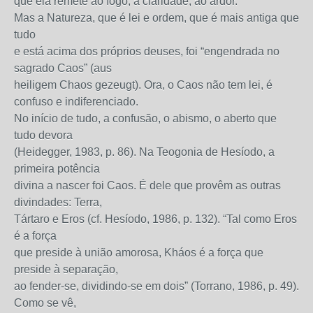
que ela remete ao fogo, à claridade, ao ardor.
Mas a Natureza, que é lei e ordem, que é mais antiga que
tudo
e está acima dos próprios deuses, foi “engendrada no
sagrado Caos” (aus
heiligem Chaos gezeugt). Ora, o Caos não tem lei, é
confuso e indiferenciado.
No início de tudo, a confusão, o abismo, o aberto que
tudo devora
(Heidegger, 1983, p. 86). Na Teogonia de Hesíodo, a
primeira potência
divina a nascer foi Caos. É dele que provêm as outras
divindades: Terra,
Tártaro e Eros (cf. Hesíodo, 1986, p. 132). “Tal como Eros
é a força
que preside à união amorosa, Kháos é a força que
preside à separação,
ao fender-se, dividindo-se em dois” (Torrano, 1986, p. 49).
Como se vê,