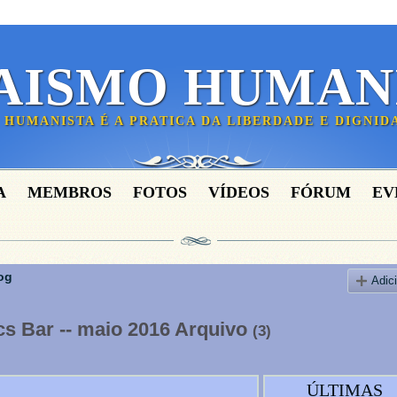
AISMO HUMAN
 HUMANISTA É A PRATICA DA LIBERDADE E DIGNI
A
MEMBROS
FOTOS
VÍDEOS
FÓRUM
EV
og
Adic
s Bar -- maio 2016 Arquivo
(3)
ÚLTIMAS