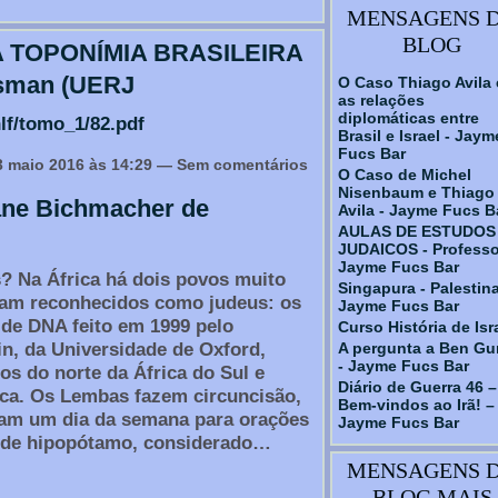
MENSAGENS 
BLOG
 TOPONÍMIA BRASILEIRA
asman (UERJ
O Caso Thiago Avila 
as relações
diplomáticas entre
nlf/tomo_1/82.pdf
Brasil e Israel - Jaym
Fucs Bar
 maio 2016 às 14:29 — Sem comentários
O Caso de Michel
Nisenbaum e Thiago
ane Bichmacher de
Avila - Jayme Fucs B
AULAS DE ESTUDOS
JUDAICOS - Professo
Jayme Fucs Bar
? Na África há dois povos muito
Singapura - Palestin
ram reconhecidos como judeus: os
Jayme Fucs Bar
 de DNA feito em 1999 pelo
Curso História de Isr
A pergunta a Ben Gu
in, da Universidade de Oxford,
- Jayme Fucs Bar
os do norte da África do Sul e
Diário de Guerra 46 –
ica. Os Lembas fazem circuncisão,
Bem-vindos ao Irã! –
dam um dia da semana para orações
Jayme Fucs Bar
 de hipopótamo, considerado…
MENSAGENS 
BLOG MAIS