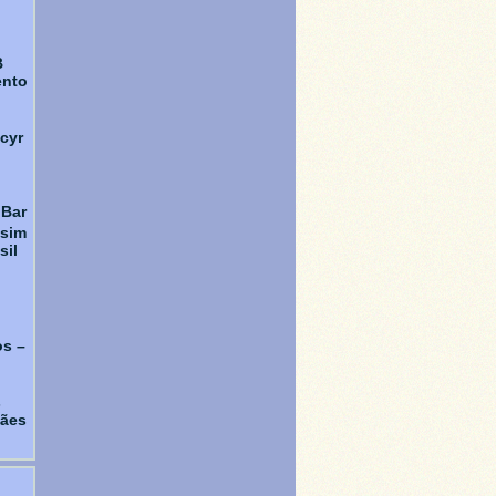
B
ento
cyr
 Bar
ssim
sil
s –
s
hães