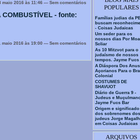
 maio 2016 às 11:46 — Sem comentários
POPULARES
COMBUSTÍVEL - fonte:
Famílias judias da P
buscam reconhecim
- Coisas Judaicas
Um seder para os
nossos dias Por Moa
 maio 2016 às 19:00 — Sem comentários
Scliar
As 10 Mitzvot para o
judaísmo de nossos
tempos. Jayme Fucs
A Diáspora Dos Anu
Açorianos Para o Bra
Colonial
COSTUMES DE
SHAVUOT
Diário de Guerra 9 -
Judeus e Muçulmano
Jayme Fucs Bar
Origem e significado
dos sobrenomes do
judeus Jorge Magal
em Coisas Judaicas
ARQUIVOS