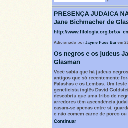
PRESENÇA JUDAICA NA
Jane Bichmacher de Gl
http://www.filologia.org.br/xv_c
Adicionado por
Jayme Fucs Bar
em 23
Os negros e os judeus J
Glasman
Você sabia que há judeus negros
antigos que só recentemente fo
Falashas e os Lembas. Um teste
geneticista inglês David Goldste
descobriu que uma tribo de negr
arredores têm ascendência juda
casam-se apenas entre si, guar
e não comem carne de porco ou
Continuar