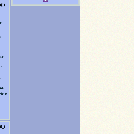
DO
e
e
ar
r
a
ael
rion
DO