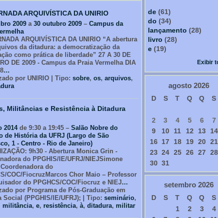
de
(61)
RNADA ARQUIVÍSTICA DA UNIRIO
do
(34)
ubro 2009
a
30 outubro 2009
–
Campus da
lançamento
(28)
Vermelha
livro
(28)
NADA ARQUIVÍSTICA DA UNIRIO “A abertura
quivos da ditadura: a democratização da
e
(19)
ação como prática de liberdade” 27 A 30 DE
Exibir 
O DE 2009 - Campus da Praia Vermelha DIA
18
…
zado por UNIRIO | Tipo:
sobre
,
os
,
arquivos
,
agosto
2026
adura
D
S
T
Q
Q
S
, Militâncias e Resistência à Ditadura
2
3
4
5
6
7
o 2014
de 9:30 a 19:45 –
Salão Nobre do
9
10
11
12
13
14
to de História da UFRJ (Largo de São
16
17
18
19
20
21
co, 1 - Centro - Rio de Janeiro)
ZAÇÃO: 9h30 - Abertura Monica Grin -
23
24
25
26
27
28
nadora do PPGHIS/IE/UFRJ/NIEJSimone
30
31
- Coordenadora do
/COC/FiocruzMarcos Chor Maio – Professor
uisador do PPGHCS/COC/Fiocruz e NIEJ
…
setembro
2026
zado por Programa de Pós-Graduação em
D
S
T
Q
Q
S
a Social (PPGHIS/IE/UFRJ); | Tipo:
seminário
,
,
militância
,
e
,
resistência
,
à
,
ditadura
,
militar
1
2
3
4