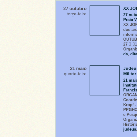
27 outubro
XX JO
terça-feira
27 out
Praia 
XX JOR
dos ar
inform
OUTUBR
27  
Organi
da
,
dit
21 maio
Judeus
quarta-feira
Militar
21 mai
Institu
Francis
ORGANI
Coorde
Kropf 
PPGHCS
e Pesq
Organi
Históri
judeus