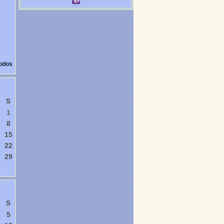
todos
S
1
8
15
22
29
S
5