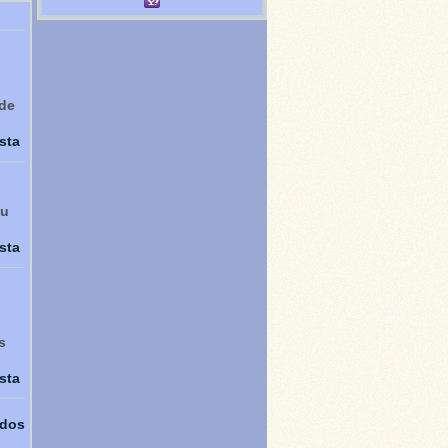
nde
sta
iu
sta
s
sta
odos