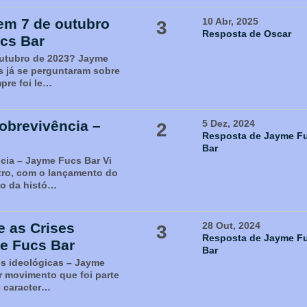
em 7 de outubro
10 Abr, 2025
3
Resposta de Oscar
cs Bar
utubro de 2023? Jayme
s já se perguntaram sobre
pre foi le…
obrevivência –
5 Dez, 2024
2
Resposta de Jayme F
Bar
cia – Jayme Fucs Bar Vi
ro, com o lançamento do
do da histó…
 as Crises
28 Out, 2024
3
Resposta de Jayme F
e Fucs Bar
Bar
s ideológicas – Jayme
 movimento que foi parte
e caracter…