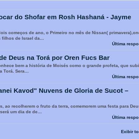
Tocar do Shofar em Rosh Hashaná - Jayme
dois começos de ano, o Primeiro no mês de Nissan( primavera),o
filhos de Israel da…
Última respo
 de Deus na Torá por Oren Fucs Bar
m a história de Moisés como o grande profeta, que sub
 a Torá. Sera…
Última respo
anei Kavod" Nuvens de Gloria de Sucot –
s, ao recolherem o fruto da terra, comemorem uma festa para Deu
a será um dia de de…
Última respo
Exibir t