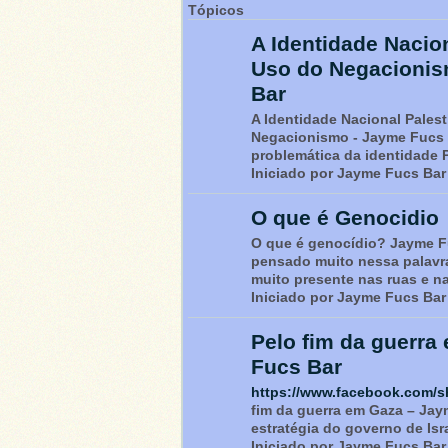
Tópicos
A Identidade Nacion
Uso do Negacionis
Bar
A Identidade Nacional Palest
Negacionismo - Jayme Fucs 
problemática da identidade 
Iniciado por Jayme Fucs Bar
O que é Genocidio
O que é genocídio? Jayme F
pensado muito nessa palavr
muito presente nas ruas e na
Iniciado por Jayme Fucs Bar
Pelo fim da guerra
Fucs Bar
https://www.facebook.com/s
fim da guerra em Gaza – Jay
estratégia do governo de Is
Iniciado por Jayme Fucs Bar