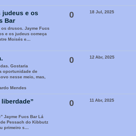
 judeus e os
18 Jul, 2025
0
s Bar
e os drusos. Jayme Fucs
sos e os judeus começa
ntre Moisés e…
.
12 Abr, 2025
0
das. Gostaria
a oportunidade de
 novo nesse meio, mas,
nardo Mendes
l liberdade”
11 Abr, 2025
0
de” Jayme Fucs Bar Lá
 de Pessach do Kibbutz
u primeiro s…