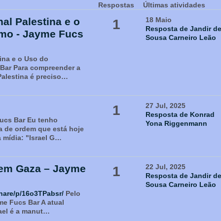
Respostas
Últimas atividades
al Palestina e o
18 Maio
1
Resposta de Jandir d
mo - Jayme Fucs
Sousa Carneiro Leão
ina e o Uso do
Bar Para compreender a
Palestina é preciso…
27 Jul, 2025
1
Resposta de Konrad
ucs Bar Eu tenho
Yona Riggenmann
a de ordem que está hoje
 mídia: "Israel G…
 em Gaza – Jayme
22 Jul, 2025
1
Resposta de Jandir d
Sousa Carneiro Leão
hare/p/16o3TPabsr/
Pelo
me Fucs Bar A atual
rael é a manut…