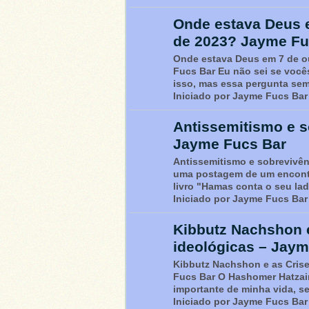
Onde estava Deus 
de 2023? Jayme Fu
Onde estava Deus em 7 de o
Fucs Bar Eu não sei se você
isso, mas essa pergunta sem
Iniciado por Jayme Fucs Bar
Antissemitismo e s
Jayme Fucs Bar
Antissemitismo e sobrevivên
uma postagem de um encont
livro "Hamas conta o seu la
Iniciado por Jayme Fucs Bar
Kibbutz Nachshon e
ideológicas – Jaym
Kibbutz Nachshon e as Crise
Fucs Bar O Hashomer Hatzair
importante de minha vida, s
Iniciado por Jayme Fucs Bar