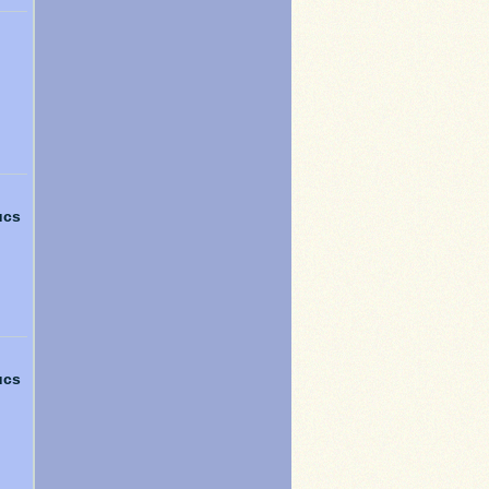
ucs
ucs