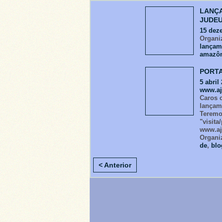
LANÇA
JUDEU
15 dez
Organiz
lançam
amazôn
PORTA
5 abril
www.aj
Caros 
lança
Teremo
"visita
www.aj
Organi
de
,
blo
< Anterior