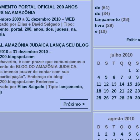
MENTO PORTAL OFICIAL 200 ANOS
de
(61)
S NA AMAZÔNIA
do
(34)
embro 2009
a
31 dezembro 2010
–
WEB
lançamento
(28)
ado por Elias e David Salgado | Tipo:
livro
(28)
ento
,
portal
,
200
,
anos
,
dos
,
judeus
,
na
,
e
(19)
ia
Exibir 
L AMAZÔNIA JUDAICA LANÇA SEU BLOG
 2010
a
31 dezembro 2010
–
julho
2010
200.blogspot.com
chaverim, é com prazer que comunicamos o
D
S
T
Q
Q
S
mento do BLOG DO AMAZÔNIA JUDAICA.
1
2
s imenso prazer de contar com sua
/participação". Endereço do blog:
4
5
6
7
8
9
200.blogspot.com Endereço
…
11
12
13
14
15
16
zado por
Elias Salgado
| Tipo:
lançamento
,
18
19
20
21
22
23
g
25
26
27
28
29
30
Próximo >
agosto
2010
D
S
T
Q
Q
S
1
2
3
4
5
6