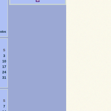
todos
S
3
10
17
24
31
S
7