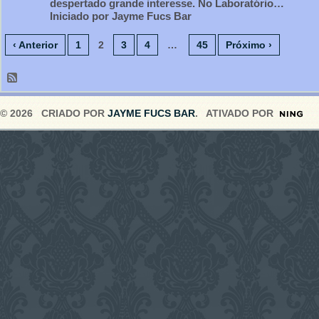
despertado grande interesse. No Laboratório…
Iniciado por Jayme Fucs Bar
‹ Anterior
1
2
3
4
…
45
Próximo ›
© 2026 CRIADO POR
JAYME FUCS BAR
. ATIVADO POR