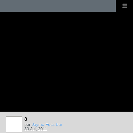
8
por
Jayme Fucs Bar
30 Jul, 2011