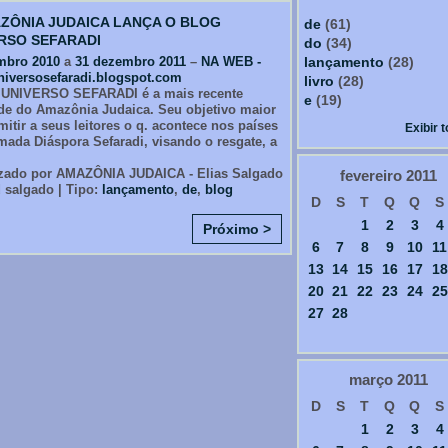
ZÔNIA JUDAICA LANÇA O BLOG
de
(61)
RSO SEFARADI
do
(34)
mbro 2010
a
31 dezembro 2011
–
NA WEB -
lançamento
(28)
iversosefaradi.blogspot.com
livro
(28)
 UNIVERSO SEFARADI é a mais recente
e
(19)
de do Amazônia Judaica. Seu objetivo maior
mitir a seus leitores o q. acontece nos países
Exibir 
mada Diáspora Sefaradi, visando o resgate, a
zado por AMAZÔNIA JUDAICA - Elias Salgado
fevereiro
2011
 salgado | Tipo:
lançamento
,
de
,
blog
D
S
T
Q
Q
S
1
2
3
4
Próximo >
6
7
8
9
10
11
13
14
15
16
17
18
20
21
22
23
24
25
27
28
março
2011
D
S
T
Q
Q
S
1
2
3
4