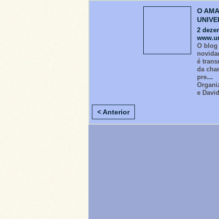
O AMA
UNIVE
2 deze
www.un
O blog
novida
é trans
da cha
pre
…
Organi
e David
< Anterior