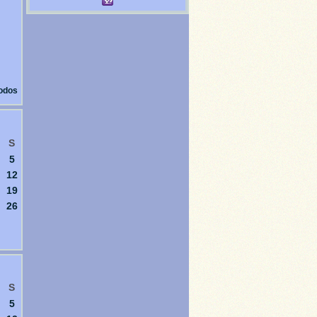
todos
S
5
12
19
26
S
5