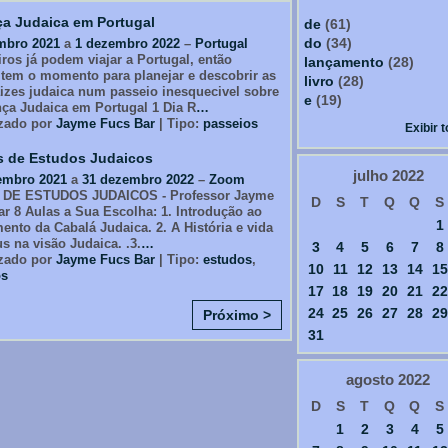
a Judaica em Portugal
de
(61)
do
(34)
mbro 2021
a
1 dezembro 2022
–
Portugal
iros já podem viajar a Portugal, então
lançamento
(28)
item o momento para planejar e descobrir as
livro
(28)
aizes judaica num passeio inesquecivel sobre
e
(19)
nça Judaica em Portugal 1 Dia R
…
zado por
Jayme Fucs Bar
| Tipo:
passeios
Exibir 
s de Estudos Judaicos
julho
2022
embro 2021
a
31 dezembro 2022
–
Zoom
DE ESTUDOS JUDAICOS - Professor Jayme
D
S
T
Q
Q
S
r 8 Aulas a Sua Escolha: 1. Introdução ao
1
nto da Cabalá Judaica. 2. A História e vida
s na visão Judaica. .3.
…
3
4
5
6
7
8
zado por
Jayme Fucs Bar
| Tipo:
estudos
,
10
11
12
13
14
15
os
17
18
19
20
21
22
24
25
26
27
28
29
Próximo >
31
agosto
2022
D
S
T
Q
Q
S
1
2
3
4
5