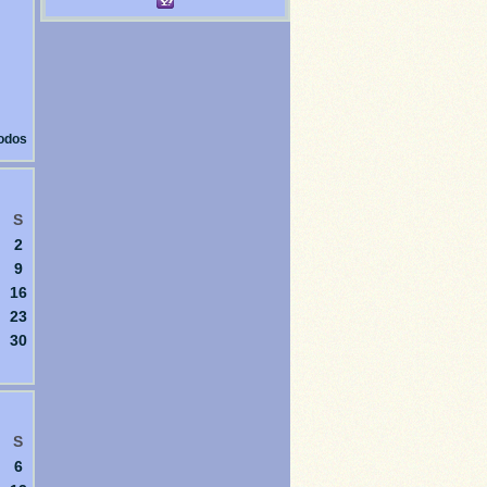
todos
S
2
9
16
23
30
S
6