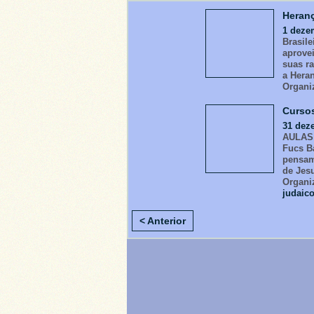
Heranç
1 deze
Brasile
aprove
suas r
a Hera
Organi
Curso
31 dez
AULAS 
Fucs Ba
pensame
de Jesu
Organi
judaic
< Anterior