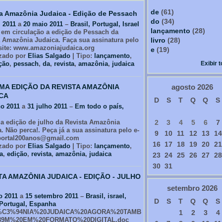
de
(61)
a Amazônia Judaica - Edição de Pessach
do
(34)
l 2011
a
20 maio 2011
–
Brasil, Portugal, Israel
lançamento
(28)
á em circulação a edição de Pessach da
livro
(28)
a Amazônia Judaica. Faça sua assinatura pelo
site: www.amazoniajudaica.org
e
(19)
zado por
Elias Salgado
| Tipo:
lançamento
,
Exibir 
ção
,
pessach
,
da
,
revista
,
amazônia
,
judaica
agosto
2026
MA EDIÇÃO DA REVISTA AMAZÔNIA
CA
D
S
T
Q
Q
S
ho 2011
a
31 julho 2011
–
Em todo o país,
2
3
4
5
6
7
 a edição de julho da Revista Amazônia
. Não perca!. Peça já a sua assinatura pelo e-
9
10
11
12
13
14
 portal200anos@gmail.com
16
17
18
19
20
21
zado por
Elias Salgado
| Tipo:
lançamento
,
a
,
edição
,
revista
,
amazônia
,
judaica
23
24
25
26
27
28
30
31
TA AMAZÔNIA JUDAICA - EDIÇÃO - JULHO
setembro
2026
o 2011
a
15 setembro 2011
–
Brasil, israel,
D
S
T
Q
Q
S
 Portugal, Espanha
C3%94NIA%20JUDAICA%20AGORA%20TAMB
1
2
3
4
9M%20EM%20FORMATO%20DIGITAL.doc