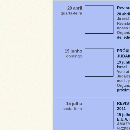
20 abril
Revist
quarta-feira
20 abri
Já est
Revist
nosso 
Organi
de
,
edi
19 junho
PRÓXI
domingo
JUDAI
19 jun
Israel
Vem aí
Judaica
mail -
Organi
próxim
15 julho
REVIS
sexta-feira
2011
15 julh
E.U.A,
AMAZ%
%C3%8