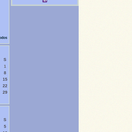
todos
S
1
8
15
22
29
S
5