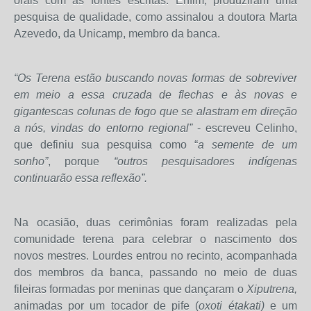
orais com as fontes escritas. Enfim, produziram uma
pesquisa de qualidade, como assinalou a doutora Marta
Azevedo, da Unicamp, membro da banca.
“Os Terena estão buscando novas formas de sobreviver
em meio a essa cruzada de flechas e às novas e
gigantescas colunas de fogo que se alastram em direção
a nós, vindas do entorno regional”
- escreveu Celinho,
que definiu sua pesquisa como “
a semente de um
sonho”
, porque
“outros pesquisadores indígenas
continuarão essa reflexão”.
Na ocasião, duas cerimônias foram realizadas pela
comunidade terena para celebrar o nascimento dos
novos mestres. Lourdes entrou no recinto, acompanhada
dos membros da banca, passando no meio de duas
fileiras formadas por meninas que dançaram o
Xiputrena,
animadas por um tocador de pife (
oxoti étakati)
e um