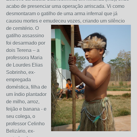
acabo de pres
enciar u
ma operação arriscada. Vi
como
desmontaram o
gatilho de uma arma inf
ernal que já
causou mortes e emudeceu vozes,
criando um silêncio
de cemitério. O
gatilho assassino
foi desarmado por
dois Terena – a
professora Maria
de Lourdes Elias
Sobrinho, ex-
empregada
doméstica, filha de
um índio plantador
de milho, arroz,
feijão e banana - e
seu colega, o
professor Celinho
Belizário, ex-