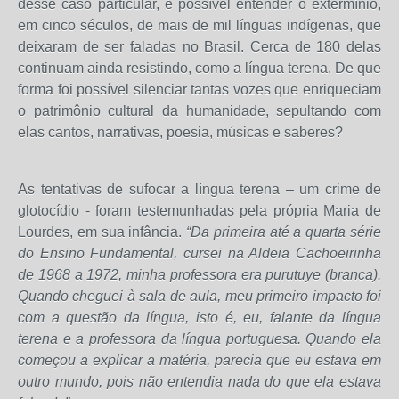
desse caso particular, é possível entender o extermínio,
em cinco séculos, de mais de mil línguas indígenas, que
deixaram de ser faladas no Brasil. Cerca de 180 delas
continuam ainda resistindo, como a língua terena. De que
forma foi possível silenciar tantas vozes que enriqueciam
o patrimônio cultural da humanidade, sepultando com
elas cantos, narrativas, poesia, músicas e saberes?
As tentativas de sufocar a língua terena – um crime de
glotocídio - foram testemunhadas pela própria Maria de
Lourdes, em sua infância.
“Da primeira até a quarta série
do Ensino Fundamental, cursei na Aldeia Cachoeirinha
de 1968 a 1972, minha professora era purutuye (branca).
Quando cheguei à sala de aula, meu primeiro impacto foi
com a questão da língua, isto é, eu, falante da língua
terena e a professora da língua portuguesa. Quando ela
começou a explicar a matéria, parecia que eu estava em
outro mundo, pois não entendia nada do que ela estava