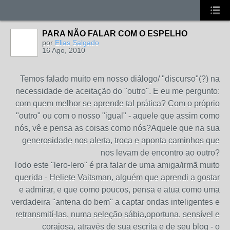
PARA NÃO FALAR COM O ESPELHO
por
Elias Salgado
16 Ago, 2010
Temos falado muito em nosso diálogo/ "discurso"(?) na
necessidade de aceitação do "outro". E eu me pergunto:
com quem melhor se aprende tal prática? Com o próprio
"outro" ou com o nosso "igual" - aquele que assim como
nós, vê e pensa as coisas como nós?Aquele que na sua
generosidade nos alerta, troca e aponta caminhos que
nos levam de encontro ao outro?
Todo este "lero-lero" é pra falar de uma amiga/irmã muito
querida - Heliete Vaitsman, alguém que aprendi a gostar
e admirar, e que como poucos, pensa e atua como uma
verdadeira "antena do bem" a captar ondas inteligentes e
retransmití-las, numa seleção sábia,oportuna, sensível e
corajosa, através de sua escrita e de seu blog - o