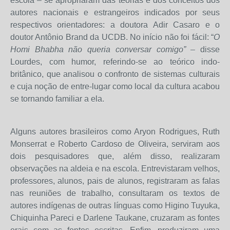
escola – se apropriaram das teorias e dos conceitos dos
autores nacionais e estrangeiros indicados por seus
respectivos orientadores: a doutora Adir Casaro e o
doutor Antônio Brand da UCDB. No início não foi fácil: “
O
Homi Bhabha não queria conversar comigo”
– disse
Lourdes, com humor, referindo-se ao teórico indo-
britânico, que analisou o confronto de sistemas culturais
e cuja noção de entre-lugar como local da cultura acabou
se tornando familiar a ela.
Alguns autores brasileiros como Aryon Rodrigues, Ruth
Monserrat e Roberto Cardoso de Oliveira, serviram aos
dois pesquisadores que, além disso, realizaram
observações na aldeia e na escola. Entrevistaram velhos,
professores, alunos, pais de alunos, registraram as falas
nas reuniões de trabalho, consultaram os textos de
autores indígenas de outras línguas como Higino Tuyuka,
Chiquinha Pareci e Darlene Taukane, cruzaram as fontes