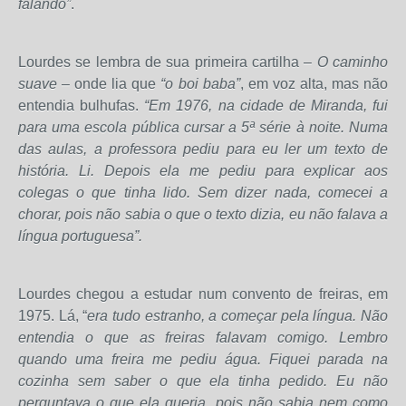
falando”
.
Lourdes se lembra de sua primeira cartilha –
O caminho
suave
– onde lia que
“o boi baba”
, em voz alta, mas não
entendia bulhufas.
“Em 1976, na cidade de Miranda, fui
para uma escola pública cursar a 5ª série à noite. Numa
das aulas, a professora pediu para eu ler um texto de
história. Li. Depois ela me pediu para explicar aos
colegas o que tinha lido. Sem dizer nada, comecei a
chorar, pois não sabia o que o texto dizia, eu não falava a
língua portuguesa”.
Lourdes chegou a estudar num convento de freiras, em
1975. Lá, “
era tudo estranho, a começar pela língua. Não
entendia o que as freiras falavam comigo. Lembro
quando uma freira me pediu água. Fiquei parada na
cozinha sem saber o que ela tinha pedido. Eu não
perguntava o que ela queria, pois não sabia nem como