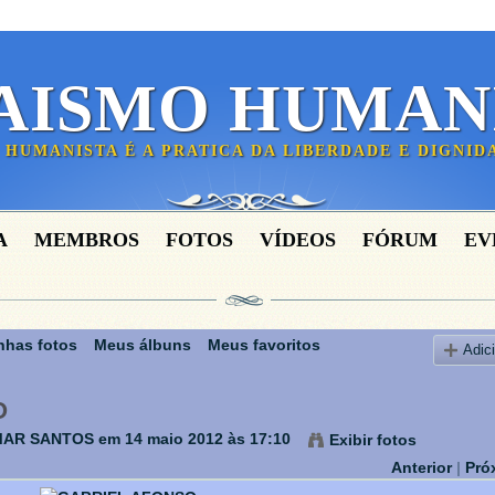
AISMO HUMAN
 HUMANISTA É A PRATICA DA LIBERDADE E DIGNI
A
MEMBROS
FOTOS
VÍDEOS
FÓRUM
EV
nhas fotos
Meus álbuns
Meus favoritos
Adic
O
MAR SANTOS
em 14 maio 2012 às 17:10
Exibir fotos
Anterior
|
Pró