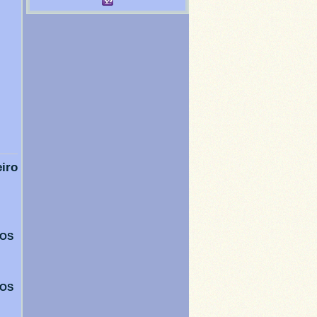
iro
DOS
DOS