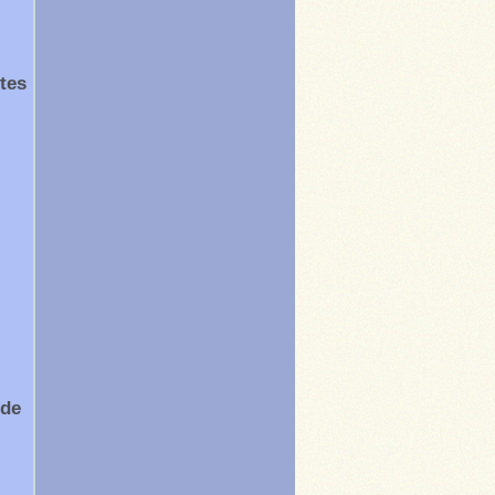
tes
 de