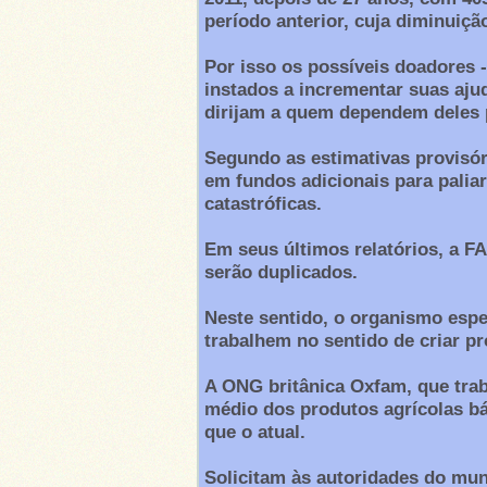
período anterior, cuja diminuição
Por isso os possíveis doadores -
instados a incrementar suas aju
dirijam a quem dependem deles 
Segundo as estimativas provisóri
em fundos adicionais para palia
catastróficas.
Em seus últimos relatórios, a F
serão duplicados.
Neste sentido, o organismo espe
trabalhem no sentido de criar p
A ONG britânica Oxfam, que trab
médio dos produtos agrícolas bá
que o atual.
Solicitam às autoridades do mun