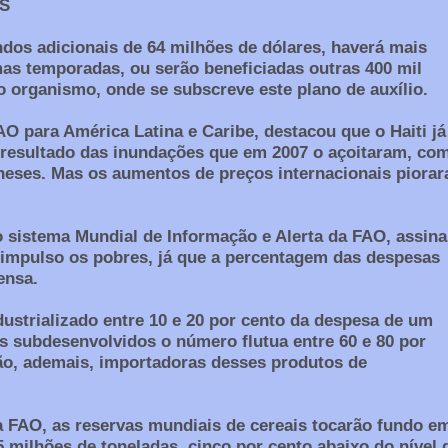
S
ndos adicionais de 64 milhões de dólares, haverá mais
mas temporadas, ou serão beneficiadas outras 400 mil
do organismo, onde se subscreve este plano de auxílio.
 para América Latina e Caribe, destacou que o Haiti já
 resultado das inundações que em 2007 o açoitaram, co
eses. Mas os aumentos de preços internacionais piora
o sistema Mundial de Informação e Alerta da FAO, assina
 impulso os pobres, já que a percentagem das despesas
ensa.
strializado entre 10 e 20 por cento da despesa de um
 subdesenvolvidos o número flutua entre 60 e 80 por
ão, ademais, importadoras desses produtos de
 FAO, as reservas mundiais de cereais tocarão fundo e
 milhões de toneladas, cinco por cento abaixo do nível 