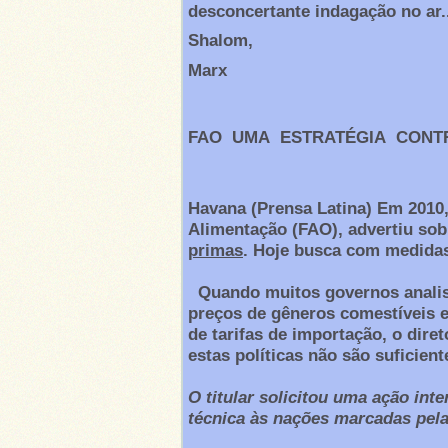
desconcertante indagação no ar..
Shalom,
Marx
FAO UMA ESTRATÉGIA CONT
Havana (Prensa Latina) Em 2010,
Alimentação (FAO), advertiu so
primas
. Hoje busca com medidas
Quando muitos governos analisa
preços de gêneros comestíveis e
de tarifas de importação, o dire
estas políticas não são suficient
O
titular
solicitou uma
ação
inte
técnica
às
nações
marcadas
pel