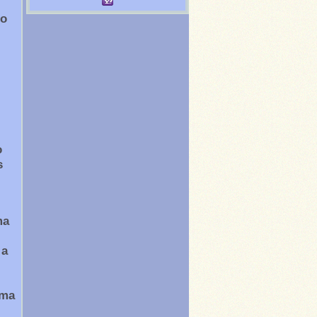
do
o
s
ma
 a
ama