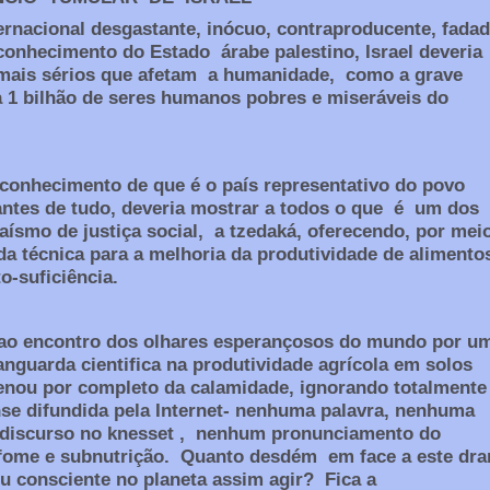
rnacional desgastante, inócuo, contraproducente, fada
conhecimento do Estado árabe palestino, Israel deveria
mais sérios que afetam a humanidade, como a grave
a 1 bilhão de seres humanos pobres e miseráveis do
econhecimento de que é o país representativo do povo
antes de tudo, deveria mostrar a todos o que é um dos
aísmo de justiça social, a tzedaká, oferecendo, por mei
da técnica para a melhoria da produtividade de alimento
o-suficiência.
r ao encontro dos olhares esperançosos do mundo por u
anguarda cientifica na produtividade agrícola em solos
lienou por completo da calamidade, ignorando totalmente
ense difundida pela Internet- nenhuma palavra, nenhuma
 discurso no knesset , nenhum pronunciamento do
 fome e subnutrição. Quanto desdém em face a este dr
u consciente no planeta assim agir? Fica a