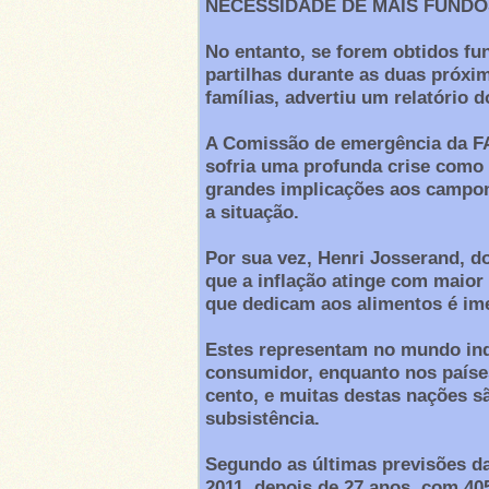
NECESSIDADE DE MAIS FUNDO
No entanto, se forem obtidos fu
partilhas durante as duas próxi
famílias, advertiu um relatório 
A Comissão de emergência da FAO
sofria uma profunda crise como
grandes implicações aos campon
a situação.
Por sua vez, Henri Josserand, d
que a inflação atinge com maior
que dedicam aos alimentos é im
Estes representam no mundo indu
consumidor, enquanto nos países
cento, e muitas destas nações s
subsistência.
Segundo as últimas previsões da
2011, depois de 27 anos, com 405