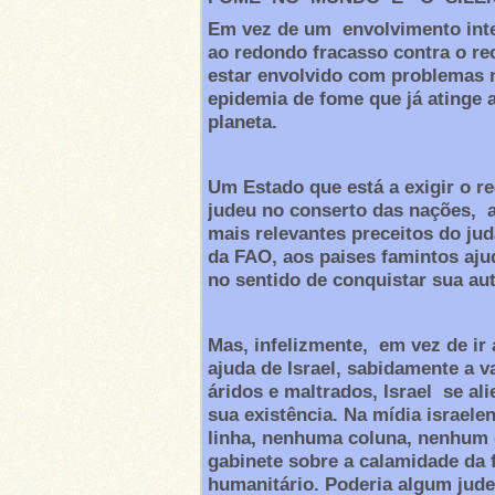
Em vez de um envolvimento inte
ao redondo fracasso contra o re
estar envolvido com problemas 
epidemia de fome que já atinge 
planeta.
Um Estado que está a exigir o r
judeu no conserto das nações, 
mais relevantes preceitos do jud
da FAO, aos paises famintos aju
no sentido de conquistar sua aut
Mas, infelizmente, em vez de i
ajuda de Israel, sabidamente a v
áridos e maltrados, Israel se a
sua existência. Na mídia israel
linha, nenhuma coluna, nenhum
gabinete sobre a calamidade da
humanitário. Poderia algum jude