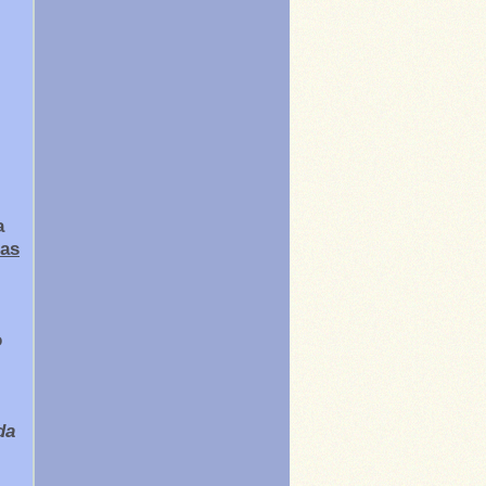
a
ias
o
da