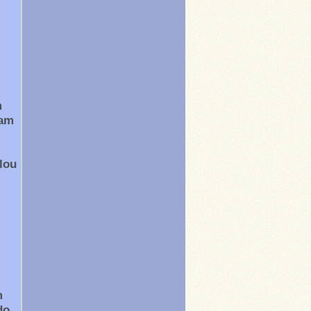
m
ram
lou
m
do