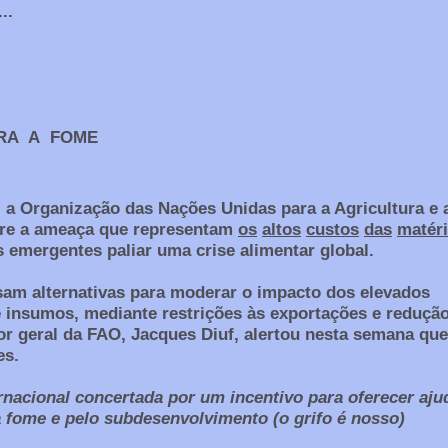
..
RA A FOME
 a Organização das Nações Unidas para a Agricultura e 
bre a ameaça que representam
os
altos
custos
das
matér
 emergentes paliar uma crise alimentar global.
m alternativas para moderar o impacto dos elevados
 insumos, mediante restrições às exportações e reduçã
tor geral da FAO, Jacques Diuf, alertou nesta semana que
es.
rnacional
concertada
por
um
incentivo
para
oferecer
aju
a
fome
e
pelo
subdesenvolvimento
(o
grifo
é
nosso
)