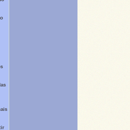
ão
os
das
mais
ir