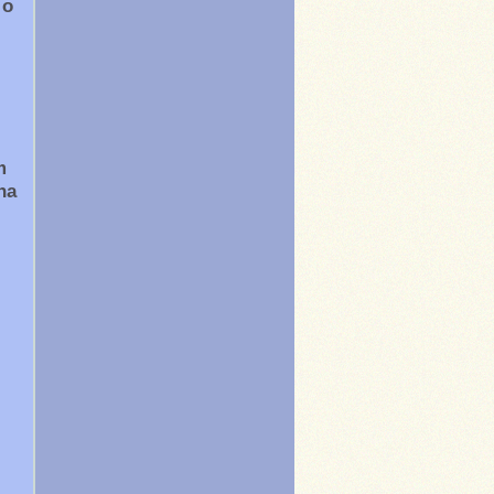
 o
m
na