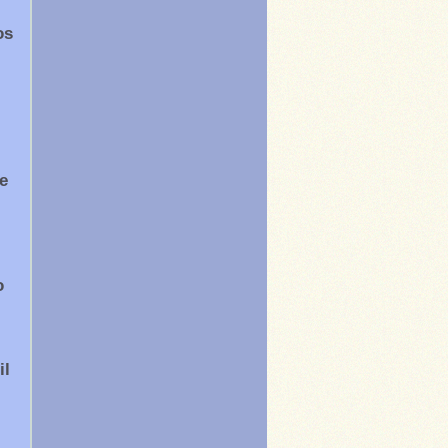
os
e
o
il