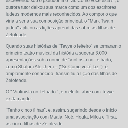
escrevendo sob o pseudónimo "Sr. Como você está?", o
outrora tutor deixou sua marca como um dos escritores
judeus modernos mais reconhecidos. Ao compor o que
viria a ser a sua composição principal, o "Mark Twain
judeu" aplicou as lições aprendidas sobre as filhas de
Zelofeade.
Quando suas histórias de "Tevye o leiteiro” se tornaram o
primeiro teatro musical da história a superar 3.000
apresentações sob o nome de “Violinsta no Telhado,
como Shalom Aleichem – ("Sr. Como você faz ”)- é
amplamente conhecido- transmitiu a lição das filhas de
Zelofeade.
O " Violinista no Telhado ", em efeito, abre com Tevye
exclamando:
"Tenho cinco filhas", e, assim, sugerindo desde o início
uma associação com Maala, Noé, Hogla, Milca e Tirsa,
as cinco filhas de Zelofeade.