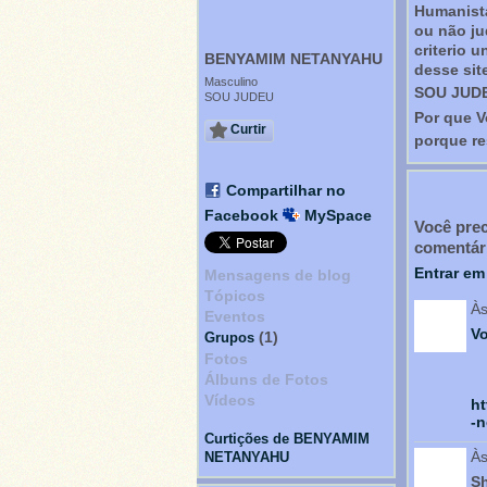
Humanista
ou não ju
criterio 
BENYAMIM NETANYAHU
desse site
Masculino
SOU JUD
SOU JUDEU
Por que 
Curtir
porque re
Compartilhar no
Facebook
MySpace
Você pre
comentár
Entrar e
Mensagens de blog
Tópicos
Às
Eventos
V
(1)
Grupos
Fotos
Álbuns de Fotos
Vídeos
ht
-n
Curtições de BENYAMIM
Às
NETANYAHU
Sh