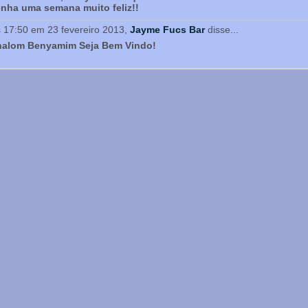
nha uma semana muito feliz!!
 17:50 em 23 fevereiro 2013,
Jayme Fucs Bar
disse...
halom Benyamim Seja Bem Vindo!