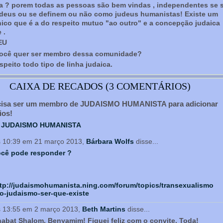
 ? porem todas as pessoas são bem vindas , independentes se 
deus ou se definem ou não como judeus humanistas! Existe um
unico que é a do respeito mutuo "ao outro" e a concepção judaica
 .
EU
Você quer ser membro dessa comunidade?
speito todo tipo de linha judaica.
CAIXA DE RECADOS (3 COMENTÁRIOS)
cisa ser um membro de JUDAISMO HUMANISTA para adicionar
ios!
m JUDAISMO HUMANISTA
 10:39 em 21 março 2013,
Bárbara Wolfs
disse...
ocê pode responder ?
tp://judaismohumanista.ning.com/forum/topics/transexualismo
o-judaismo-ser-que-existe
 13:55 em 2 março 2013,
Beth Martins
disse...
abat Shalom, Benyamim! Fiquei feliz com o convite. Toda!