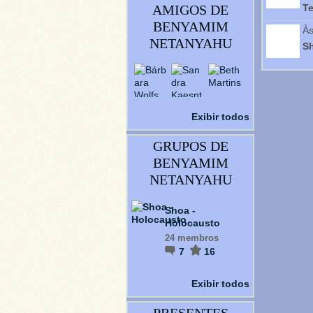
AMIGOS DE
Te
BENYAMIM
Às
NETANYAHU
S
Exibir todos
GRUPOS DE
BENYAMIM
NETANYAHU
Shoa -
Holocausto
24 membros
7
16
Exibir todos