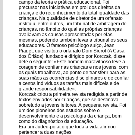
campo da teoria e prática educacional. Foi
precursor nas iniciativas em prol dos direitos da
criança e do reconhecimento da total igualdade das
crianças. Na qualidade de diretor de um orfanato
instituiu, entre outros, um tribunal de arbitragem de
crianças, no âmbito do qual as próprias crianças
avaliavam as causas apresentadas por elas
mesmas, podendo também levar a tribunal os seus
educadores. O famoso psicólogo suíço, Jean
Piaget, que visitou o orfanato Dom Sierot (A Casa
dos Órfãos), fundado e dirigido por Korczak, disse
dele o seguinte: «Este homem maravilhoso teve a
coragem de confiar nas crianças e nos jovens, com
os quais trabalhava, ao ponto de transferir para as
suas mãos as ocorrências disciplinares e de confiar
a certos indivíduos as tarefas mais difíceis e de
grande responsabilidade».
Korczak criou a primeira revista redigida a partir de
textos enviados por crianças, que se destinava
sobretudo a jovens leitores, A pequena revista. Foi
um dos pioneiros dos estudos sobre o
desenvolvimento e a psicologia da criança, bem
como do diagnóstico da educação.
Era um Judeu-polaco que toda a vida afirmou
pertencer a duas nações.