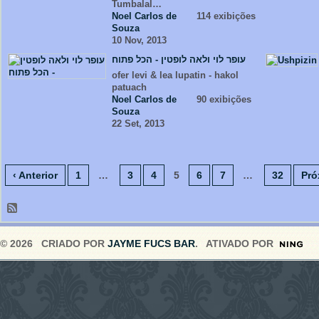
Tumbalal…
Noel Carlos de
114 exibições
Souza
10 Nov, 2013
עופר לוי ולאה לופטין - הכל פתוח
ofer levi & lea lupatin - hakol
patuach
Noel Carlos de
90 exibições
Souza
22 Set, 2013
‹ Anterior
1
…
3
4
5
6
7
…
32
Pró
© 2026 CRIADO POR
JAYME FUCS BAR
. ATIVADO POR