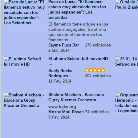
Paco de Lucia: "El flamenco
estuvo muy vinculado con los
judios espanoles": Los
Sefarditas
El flamenco tiene origen en los
cantos sinagogales. Se afirma
que se dio el nombre de los
flamencos…
Jayme Fucs Bar
176 exibições
2 Mar, 2014
El ultimo Sefardi full movie HD
""
Suely Rocha
Rodrigues
204 exibições
11 Fev, 2014
Shalom Alechem - Barcelona
Gipsy Klezmer Orchestra
www.bgko.org
Moshe Moti Rosen
74 exibições
5 Fev, 2014