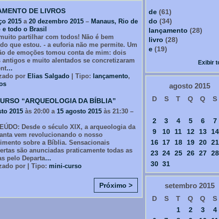
MENTO DE LIVROS
de
(61)
do
(34)
ço 2015
a
20 dezembro 2015
–
Manaus, Rio de
 e todo o Brasil
lançamento
(28)
muito partilhar com todos! Não é bem
livro
(28)
do que estou. - a euforia não me permite. Um
e
(19)
hão de emoções tomou conta de mim: dois
 antigos e muito alentados se concretizaram
Exibir 
ent
…
zado por
Elias Salgado
| Tipo:
lançamento
,
ros
agosto
2015
D
S
T
Q
Q
S
CURSO “ARQUEOLOGIA DA BÍBLIA”
sto 2015
às 20:00 a
15 agosto 2015
às 21:30 –
2
3
4
5
6
7
DO: Desde o século XIX, a arqueologia da
9
10
11
12
13
14
Santa vem revolucionando o nosso
16
17
18
19
20
21
imento sobre a Bíblia. Sensacionais
ertas são anunciadas praticamente todas as
23
24
25
26
27
28
s pelo Departa
…
30
31
zado por | Tipo:
mini-curso
Próximo >
setembro
2015
D
S
T
Q
Q
S
1
2
3
4