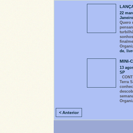
LANÇA
22 mar
Janeiro
Quero 
pensan
turbil
sonhos
finalm
Organi
de
,
liv
MINI-
13 ago
SP
CONTEÚ
Terra 
conhec
descob
semana
Organi
< Anterior