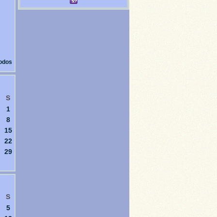
todos
S
1
8
15
22
29
S
5