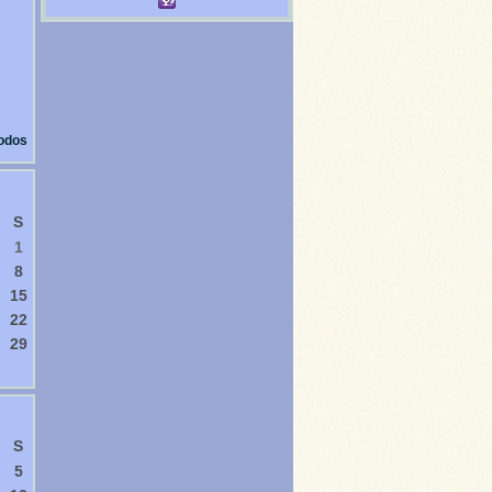
todos
S
1
8
15
22
29
S
5