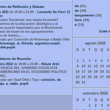
de
(61)
tro de Reflexión y Debate
do
(34)
o 2011
de 18:30 a 21:00 –
Leonardo Da Vinci 13
lançamento
(28)
iv
livro
(28)
ismo Socialista: una utopía frustrada?
ectiva de la educación ideológica y el
e
(19)
smo juvenil impulsados por el Movimiento
Exibir 
ano de Israel en los agrupamientos
os de Améric
…
zado por Comisión de Homenaje a Natán Ofek
agosto
2026
homenaje
,
al
,
filósofo
,
argentino-israelí
,
ofek-popik
D
S
T
Q
Q
S
atorio de Reunión
2
3
4
5
6
7
eiro 2012
de 18:00 a 21:00 –
Kibutz Artzí
9
10
11
12
13
14
ESENCIA DEL SIONISMO SOCIALISTA
16
17
18
19
20
21
OAMERICANO EN EL ESCENARIO POLITICO
AEL.
23
24
25
26
27
28
zado por Vaad Ofek | Tipo:
comisión
,
de
,
30
31
aje
,
a
,
natán
,
popik
setembro
2026
D
S
T
Q
Q
S
1
2
3
4