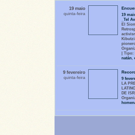
19 maio
Encuen
quinta-feira
19 mai
_Tel Av
El Sion
Retrosp
activi
Kibutzi
pioner
Organi
| Tipo:
natán
,
9 fevereiro
Record
quinta-feira
9 fever
LA PR
LATIN
DE ISR
Organi
homen