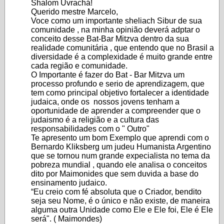
Shalom Uvrachá!
Querido mestre Marcelo,
Voce como um importante sheliach Sibur de sua
comunidade , na minha opinião deverá adptar o
conceito desse Bat-Bar Mitzva dentro da sua
realidade comunitária , que entendo que no Brasil a
diversidade é a complexidade é muito grande entre
cada região e comunidade.
O Importante é fazer do Bat - Bar Mitzva um
processo profundo e serio de aprendizagem, que
tem como principal objetivo fortalecer a identidade
judaica, onde os nossos jovens tenham a
oportunidade de aprender a compreender que o
judaismo é a religião e a cultura das
responsabilidades com o " Outro"
Te apresento um bom Exemplo que aprendi com o
Bernardo Kliksberg um judeu Humanista Argentino
que se tornou num grande expecialista no tema da
pobreza mundial , quando ele analisa o conceitos
dito por Maimonides que sem duvida a base do
ensinamento judaico.
“Eu creio com fé absoluta que o Criador, bendito
seja seu Nome, é o único e não existe, de maneira
alguma outra Unidade como Ele e Ele foi, Ele é Ele
será". ( Maimondes)