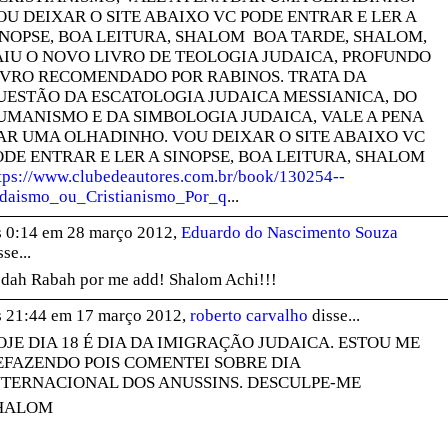
OU DEIXAR O SITE ABAIXO VC PODE ENTRAR E LER A
INOPSE, BOA LEITURA, SHALOM BOA TARDE, SHALOM,
AIU O NOVO LIVRO DE TEOLOGIA JUDAICA, PROFUNDO
IVRO RECOMENDADO POR RABINOS. TRATA DA
UESTÃO DA ESCATOLOGIA JUDAICA MESSIANICA, DO
UMANISMO E DA SIMBOLOGIA JUDAICA, VALE A PENA
AR UMA OLHADINHO. VOU DEIXAR O SITE ABAIXO VC
ODE ENTRAR E LER A SINOPSE, BOA LEITURA, SHALOM
tps://www.clubedeautores.com.br/book/130254--
daismo_ou_Cristianismo_Por_q
...
 0:14 em 28 março 2012,
Eduardo do Nascimento Souza
sse...
dah Rabah por me add! Shalom Achi!!!
 21:44 em 17 março 2012,
roberto carvalho
disse...
OJE DIA 18 É DIA DA IMIGRAÇÃO JUDAICA. ESTOU ME
EFAZENDO POIS COMENTEI SOBRE DIA
NTERNACIONAL DOS ANUSSINS. DESCULPE-ME
HALOM