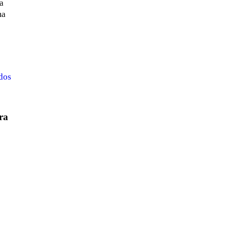
da
ma
odos
ra