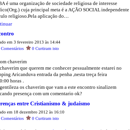
BA é uma organização de sociedade religiosa de interesse
lico(Org.) cuja principal meta é a AÇÃO SOCIAL independente
culo religioso.Pela aplicação do…
tinuar
ontro
ado em 3 fevereiro 2013 às 14:44
0
Comentários
0
Curtiram isto
lom chaverim
 chaverim que querem me conhecer pessualmente estarei no
ping Aricanduva entrada da penha ,nesta treça feira
0:00 horas .
 gentileza os chaverim que vam a este encontro sinalizem
icando presença com um comentario ok?
erenças entre Cristianismo & judaismo
ado em 18 dezembro 2012 às 16:10
0
Comentários
0
Curtiram isto