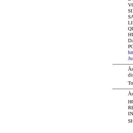
V
S
S
L
Q
H
D
P
ht
Ju
Às
di
To
Às
H
R
I
S