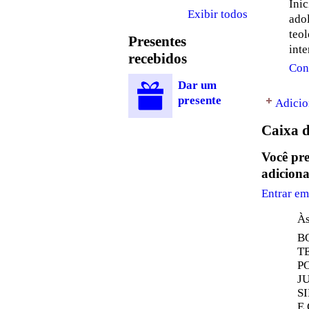
Ini
Exibir todos
ado
teol
Presentes
inte
recebidos
Con
Dar um
presente
Adicio
Caixa d
Você p
adiciona
Entrar 
Às
B
T
P
J
S
E