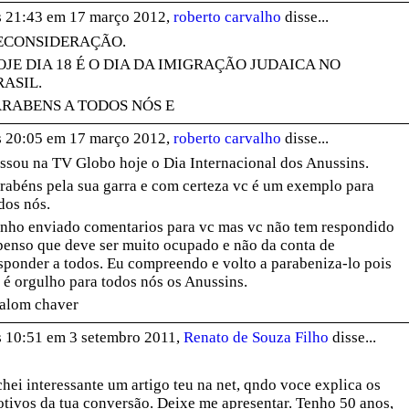
 21:43 em 17 março 2012,
roberto carvalho
disse...
ECONSIDERAÇÃO.
OJE DIA 18 É O DIA DA IMIGRAÇÃO JUDAICA NO
RASIL.
ARABENS A TODOS NÓS E
 20:05 em 17 março 2012,
roberto carvalho
disse...
ssou na TV Globo hoje o Dia Internacional dos Anussins.
rabéns pela sua garra e com certeza vc é um exemplo para
dos nós.
nho enviado comentarios para vc mas vc não tem respondido
penso que deve ser muito ocupado e não da conta de
sponder a todos. Eu compreendo e volto a parabeniza-lo pois
 é orgulho para todos nós os Anussins.
alom chaver
 10:51 em 3 setembro 2011,
Renato de Souza Filho
disse...
hei interessante um artigo teu na net, qndo voce explica os
tivos da tua conversão. Deixe me apresentar. Tenho 50 anos,